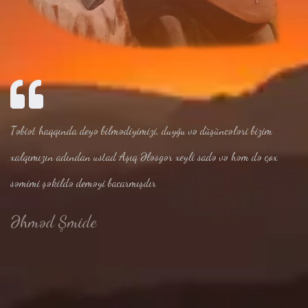
Təbiət haqqında deyə bilmədiyimizi, duyğu və düşüncələri bizim
xalqımızın adından ustad Aşıq Ələsgər xeyli sadə və həm də çox
səmimi şəkildə deməyi bacarmışdır
Əhməd Şmide