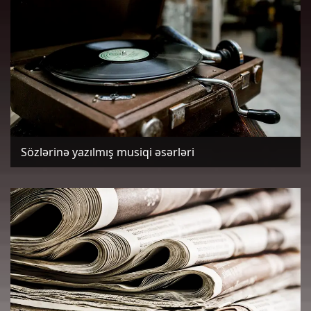
Sözlərinə yazılmış musiqi əsərləri