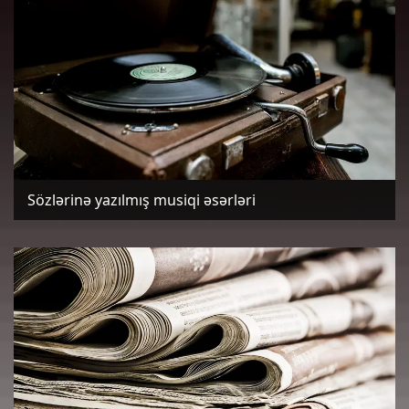
Sözlərinə yazılmış musiqi əsərləri