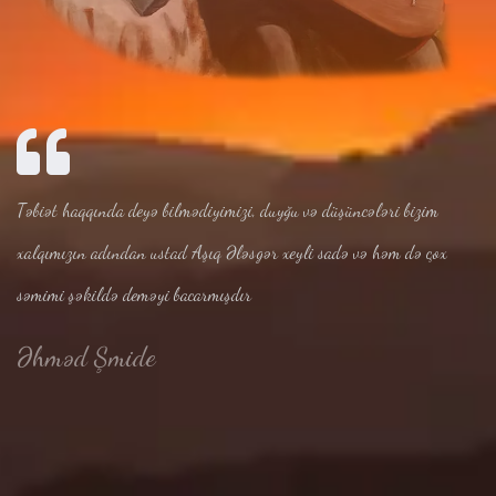
Təbiət haqqında deyə bilmədiyimizi, duyğu və düşüncələri bizim
xalqımızın adından ustad Aşıq Ələsgər xeyli sadə və həm də çox
səmimi şəkildə deməyi bacarmışdır
Əhməd Şmide