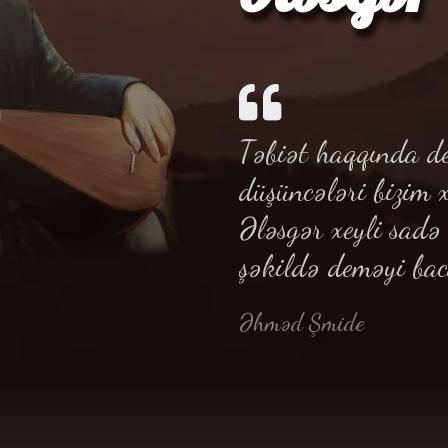
Təbiət haqqında de
düşüncələri bizim 
Ələsgər xeyli sad
şəkildə deməyi bac
Əhməd Şmide