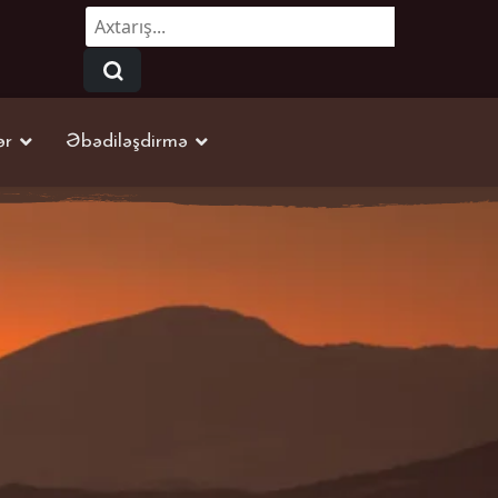
Axtarmaq...
ər
Əbədiləşdirmə