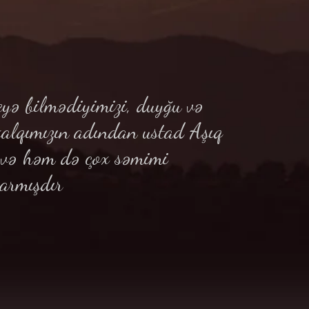
yə bilmədiyimizi, duyğu və
xalqımızın adından ustad Aşıq
ə və həm də çox səmimi
armışdır