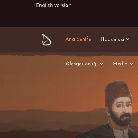
English version
Ana Səhifə
Haqqında
Ələsgər ocağı
Media