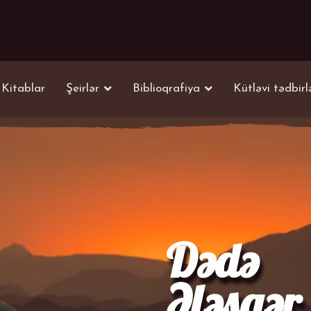
Kitablar
Şeirlər
Biblioqrafiya
Kütləvi tədbirl
Dədə
Ələsgər