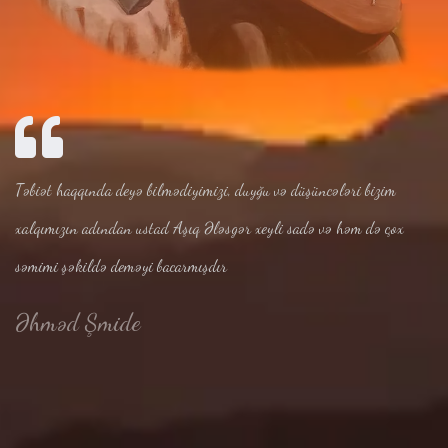
Təbiət haqqında deyə bilmədiyimizi, duyğu və düşüncələri bizim
xalqımızın adından ustad Aşıq Ələsgər xeyli sadə və həm də çox
səmimi şəkildə deməyi bacarmışdır
Əhməd Şmide