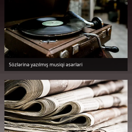
Sözlərinə yazılmış musiqi əsərləri