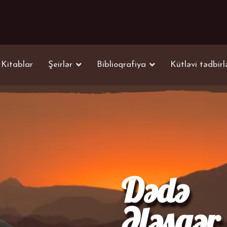
Kitablar
Şeirlər
Biblioqrafiya
Kütləvi tədbirl
Dədə
Ələsgər