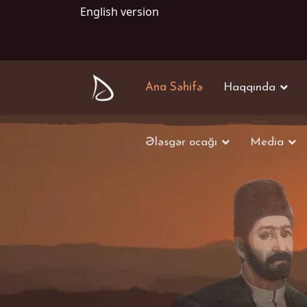
English version
Ana Səhifə
Haqqında
Ələsgər ocağı
Media