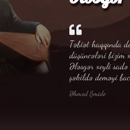
Təbiət haqqında de
düşüncələri bizim 
Ələsgər xeyli sad
şəkildə deməyi bac
Əhməd Şmide