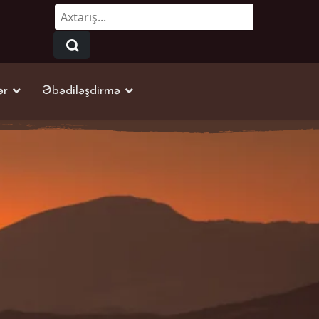
Axtarmaq...
ər
Əbədiləşdirmə