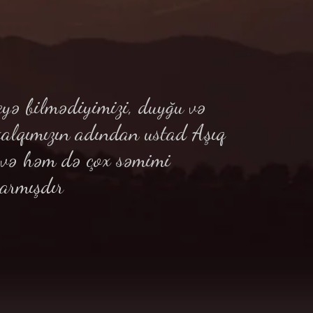
yə bilmədiyimizi, duyğu və
xalqımızın adından ustad Aşıq
ə və həm də çox səmimi
armışdır