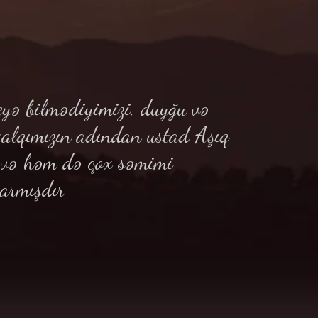
yə bilmədiyimizi, duyğu və
xalqımızın adından ustad Aşıq
ə və həm də çox səmimi
armışdır