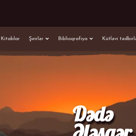
Kitablar
Şeirlər
Biblioqrafiya
Kütləvi tədbirl
Dədə
Ələsgər