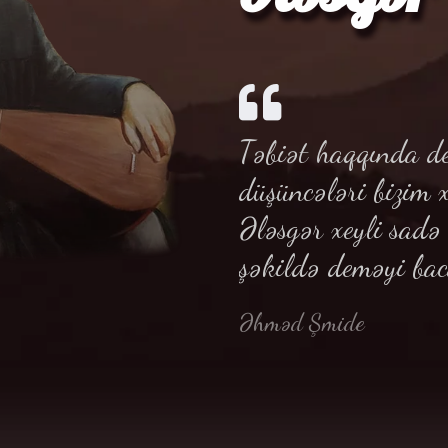
Təbiət haqqında de
düşüncələri bizim 
Ələsgər xeyli sad
şəkildə deməyi bac
Əhməd Şmide