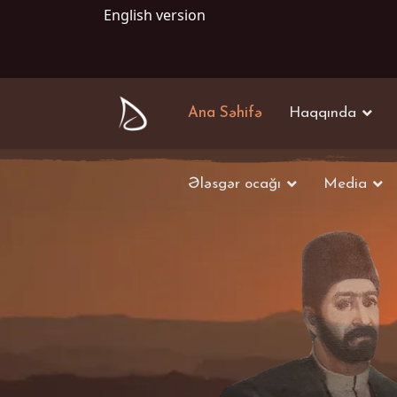
English version
Ana Səhifə
Haqqında
Ələsgər ocağı
Media