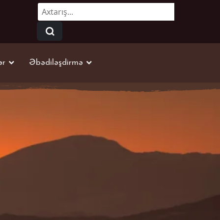
Axtarmaq...
ər
Əbədiləşdirmə