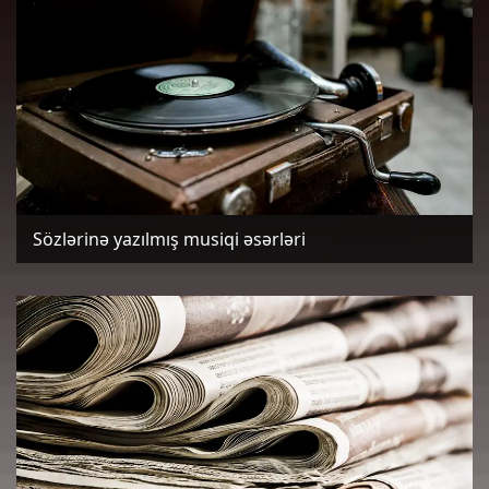
Sözlərinə yazılmış musiqi əsərləri