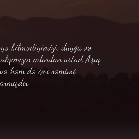
yə bilmədiyimizi, duyğu və
xalqımızın adından ustad Aşıq
ə və həm də çox səmimi
armışdır