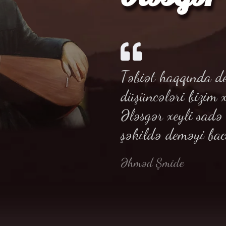
Təbiət haqqında de
düşüncələri bizim 
Ələsgər xeyli sad
şəkildə deməyi bac
Əhməd Şmide