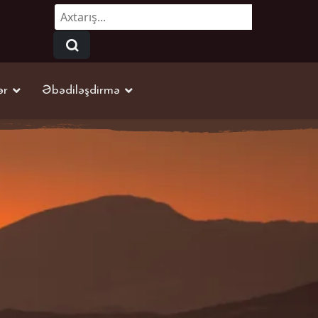
Axtarmaq...
ər
Əbədiləşdirmə