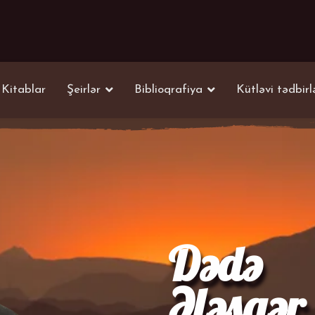
Kitablar
Şeirlər
Biblioqrafiya
Kütləvi tədbirl
Dədə
Ələsgər