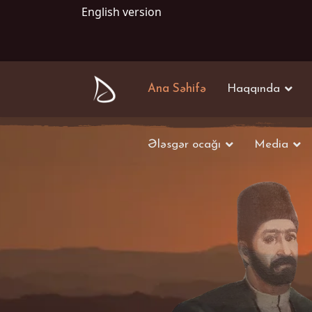
English version
Ana Səhifə
Haqqında
Ələsgər ocağı
Media