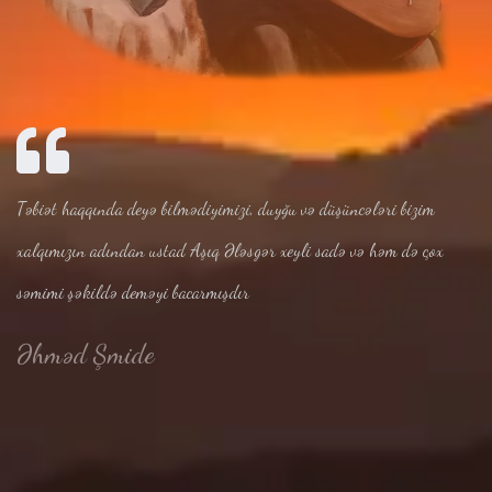
Təbiət haqqında deyə bilmədiyimizi, duyğu və düşüncələri bizim
xalqımızın adından ustad Aşıq Ələsgər xeyli sadə və həm də çox
səmimi şəkildə deməyi bacarmışdır
Əhməd Şmide