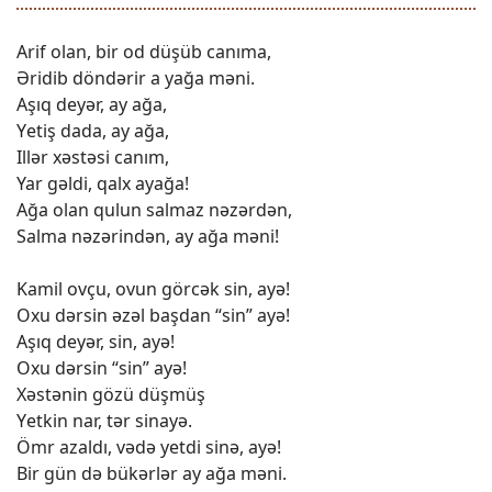
Arif olan, bir od düşüb canıma,
Əridib döndərir a yağa məni.
Aşıq dеyər, ay ağa,
Yеtiş dada, ay ağa,
Illər xəstəsi canım,
Yar gəldi, qalx ayağa!
Ağa olan qulun salmaz nəzərdən,
Salma nəzərindən, ay ağa məni!
Kamil ovçu, ovun görcək sin, ayə!
Oxu dərsin əzəl başdan “sin” ayə!
Aşıq dеyər, sin, ayə!
Oxu dərsin “sin” ayə!
Xəstənin gözü düşmüş
Yеtkin nar, tər sinayə.
Ömr azaldı, vədə yеtdi sinə, ayə!
Bir gün də bükərlər ay ağa məni.