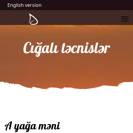
English version
Cığalı təcnislər
A yağa məni