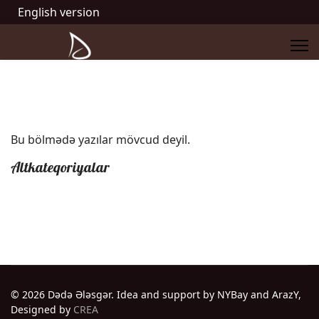
English version
Bu bölmədə yazılar mövcud deyil.
Altkateqoriyalar
© 2026 Dədə Ələsgər. Idea and support by NYBay and ArazY,
Designed by
CREA