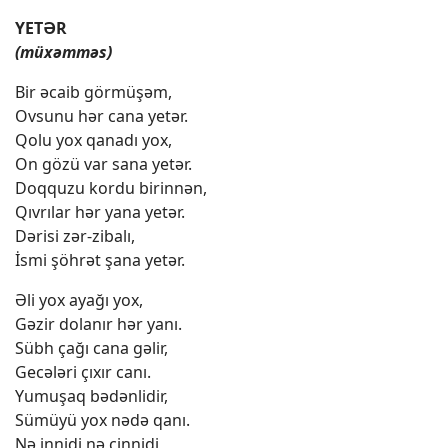
YETƏR
(müxəmməs)
Bir əcaib görmüşəm,
Ovsunu hər cana yetər.
Qolu yox qanadı yox,
On gözü var sana yetər.
Doqquzu kordu birinnən,
Qıvrılar hər yana yetər.
Dərisi zər-zibalı,
İsmi şöhrət şana yetər.
Əli yox ayağı yox,
Gəzir dolanır hər yanı.
Sübh çağı cana gəlir,
Gecələri çıxır canı.
Yumuşaq bədənlidir,
Sümüyü yox nədə qanı.
Nə innidi nə cinnidi,