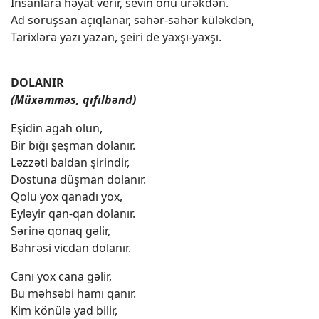
İnsanlara həyat verir, sevin onu ürəkdən.
Ad soruşsan açıqlanar, səhər-səhər küləkdən,
Tarixlərə yazı yazan, şeiri de yaxşı-yaxşı.
DOLANIR
(Müxəmməs, qıfılbənd)
Eşidin agah olun,
Bir bığı şeşman dolanır.
Ləzzəti baldan şirindir,
Dostuna düşman dolanır.
Qolu yox qanadı yox,
Eyləyir qan-qan dolanır.
Sərinə qonaq gəlir,
Bəhrəsi vicdan dolanır.
Canı yox cana gəlir,
Bu məhsəbi hamı qanır.
Kim könülə yad bilir,