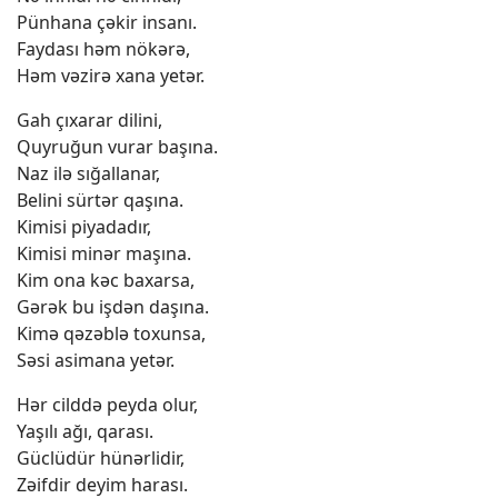
Pünhana çəkir insanı.
Faydası həm nökərə,
Həm vəzirə xana yetər.
Gah çıxarar dilini,
Quyruğun vurar başına.
Naz ilə sığallanar,
Belini sürtər qaşına.
Kimisi piyadadır,
Kimisi minər maşına.
Kim ona kəc baxarsa,
Gərək bu işdən daşına.
Kimə qəzəblə toxunsa,
Səsi asimana yetər.
Hər cilddə peyda olur,
Yaşılı ağı, qarası.
Güclüdür hünərlidir,
Zəifdir deyim harası.