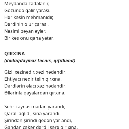
Meydanda zədələnir,
Gözündə qalır yarası.
Hər kəsin mehmanıdır,
Dərdinin olur çarası.
Nəsimi bəyan eylər,
Bir kəs onu qana yetər.
QIRXINA
(dodaqdəyməz təcnis, qıfılbənd)
Gizli xəzinədir, xəzi nədəndir,
Ehtiyacı nədir telin qırxına.
Dərdlərin əlacı xəzinədəndir,
Əllərinlə qayalardan qırxına.
Sehrli aynası nədən yarandı,
Qaralı ağlıdı, sinə yarandı.
Şirindən şirindi gedən yar andı,
Gahdan çəkər dərdli sərə qır xına.