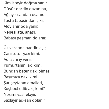
Kim istəyir doğma sanır.
Düşür dərdin qazanına,
Ağlayır candan usanır.
Tüstü təpəsindən çıxır,
Alovlanır oda yanır.
Nənəsi ata, anası,
Babası peşman dolanır.
Üz verəndə həddin aşır,
Canı tutur yaxı kimi.
Adı sanı iy verir,
Yumurtanın laxı kimi.
Bundan betər qaxı olmaz,
Başımıza qaxı kimi.
Şər şeytanın əməlləri,
Xoşbəxt edib axı, kimi?
Nəsimi vəsf eləyir,
Saxlayır ad-san dolanır.