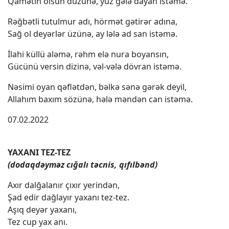
Qamətin olsun düzünə, yüz gələ dayan istəmə.
Rəğbətli tutulmur adı, hörmət gətirər adına,
Sağ ol deyərlər üzünə, ay lələ ad san istəmə.
İlahi küllü aləmə, rəhm elə nura boyansın,
Gücünü versin dizinə, vəl-vələ dövran istəmə.
Nəsimi oyan qəflətdən, bəlkə sənə gərək deyil,
Allahım baxım sözünə, hələ məndən can istəmə.
07.02.2022
YAXANI TEZ-TEZ
(dodaqdəyməz cığalı təcnis, qıfılbənd)
Axır dalğalanır çıxır yerindən,
Şad edir dağlayır yaxanı tez-tez.
Aşıq deyər yaxanı,
Tez cup yax anı.