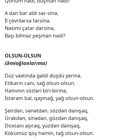
Qohum nədi, düşman nədi?
A dan bar aldı sər-sinə,
İl çevrilərsə tərsinə.
Nəsimi çatar dərsinə,
Başı bilməz peşman nədi?
OLSUN-OLSUN
(Əmioğlanlarıma)
Düz vaxtında gəldi düşdü yerinə,
Etibarın canı, sağ olsun-olsun.
Hamının sözləri biri-birinə,
İstərəm bal, qaymağ, yağ olsun-olsun.
Şeirdən, sənətdən, sözdən danışaq,
Ürəkdən, sinədən, gözdən danışaq,
Doxsanı aşıraq, yüzdən danışaq,
Kökümüz qoy həmin, tağ olsun-olsun.