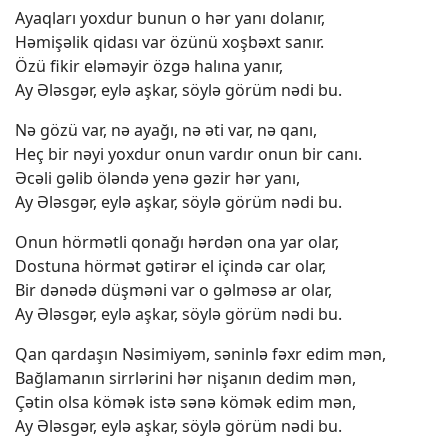
Ayaqları yoxdur bunun o hər yanı dolanır,
Həmişəlik qidası var özünü xoşbəxt sanır.
Özü fikir eləməyir özgə halına yanır,
Ay Ələsgər, eylə aşkar, söylə görüm nədi bu.
Nə gözü var, nə ayağı, nə əti var, nə qanı,
Heç bir nəyi yoxdur onun vardır onun bir canı.
Əcəli gəlib öləndə yenə gəzir hər yanı,
Ay Ələsgər, eylə aşkar, söylə görüm nədi bu.
Onun hörmətli qonağı hərdən ona yar olar,
Dostuna hörmət gətirər el içində car olar,
Bir dənədə düşməni var o gəlməsə ar olar,
Ay Ələsgər, eylə aşkar, söylə görüm nədi bu.
Qan qardaşın Nəsimiyəm, səninlə fəxr edim mən,
Bağlamanın sirrlərini hər nişanın dedim mən,
Çətin olsa kömək istə sənə kömək edim mən,
Ay Ələsgər, eylə aşkar, söylə görüm nədi bu.