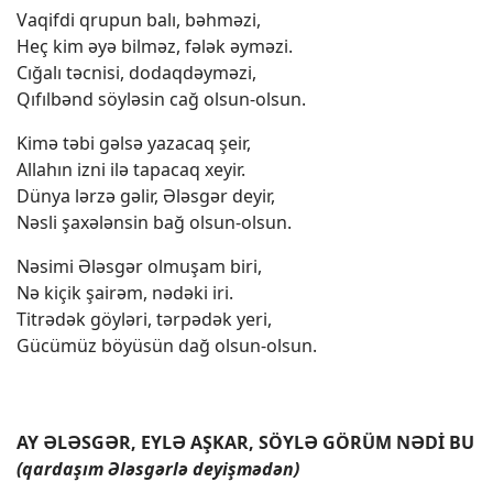
Vaqifdi qrupun balı, bəhməzi,
Heç kim əyə bilməz, fələk əyməzi.
Cığalı təcnisi, dodaqdəyməzi,
Qıfılbənd söyləsin cağ olsun-olsun.
Kimə təbi gəlsə yazacaq şeir,
Allahın izni ilə tapacaq xeyir.
Dünya lərzə gəlir, Ələsgər deyir,
Nəsli şaxələnsin bağ olsun-olsun.
Nəsimi Ələsgər olmuşam biri,
Nə kiçik şairəm, nədəki iri.
Titrədək göyləri, tərpədək yeri,
Gücümüz böyüsün dağ olsun-olsun.
AY ƏLƏSGƏR, EYLƏ AŞKAR, SÖYLƏ GÖRÜM NƏDİ BU
(qardaşım Ələsgərlə deyişmədən)