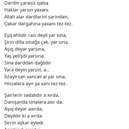
Dərdin çarəsiz qalsa
Haklar yarsın yaxanı.
Allah alar dərdlərini sərindən,
Çəkər dərgahına yaxanı tez-tez.
Eşq əhlidir razı deyil yar sına,
Şirin dillə sınağa çək, yar sına.
Aşıq deyər yarsına,
Yaş yetişdi yarsına.
Sinə dərddən dağlıdır
Yara deyin yarsın, a...
İstəyirsən xəncəli al yar sına,
Hissələrə ayır ya xanı tez-tez.
Şairlərin sədalıdır a xırda,
Danışanda sinələrə axır da.
Aşıq deyər axırda,
Deyildir ki a xırda.
Sirrin aşkar eylədi