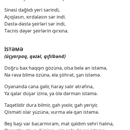
Sinəsi dağlıdı yeri sərindi,
Açıqlasın, xırdalasın sər indi.
Dəstə-dəstə şeirləri sər indi,
Təcnis dəyər şeirlərin qırxına.
İSTƏMƏ
(üçyarpaq, qəzəl, qıfılbənd)
Doğru bax haqqın gözünə, olsa belə an istəmə,
Nə rəva bilmə özünə, elə şöhrət, şan istəmə.
Oyananda cana gəlir, haray salır ətrafına,
Ya qalar düşər izinə, ya ölə dərman istəmə.
Taqətlidir dura bilmir, gah yıxılır, gah yeriyir,
Qisməti olar yüzünə, vurma ələ qan istəmə.
Beş başı var bacarmıram, mat qaldım sehri halına,