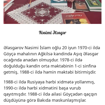
Nəsimi Ələsgər
Ələsgərov Nəsimi İslam oğlu 20 iyun 1970-ci ildə
Göyçə mahalının Ağkilsə kəndində Aşıq Ələsgər
ocağında anadan olmuşdur. 1978-ci ildə
doğulduğu kəndin orta məktəbinin 1-ci sinfinə
getmiş, 1988-ci ildə həmin məktəbi bitirmişdir.
1988-ci ildə Rusiyaya hərbi xidmətə yollanmış,
1990-cı ildə hərbi xidmətini başa vurub
qayıtmışdır. 1988-ci ildə ailəsi Göyçədən qaçqın
düşdüyünə görə Bakıda məskunlaşmışlar.