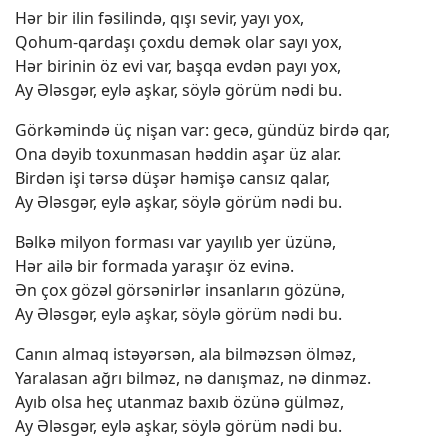
Hər bir ilin fəsilində, qışı sevir, yayı yox,
Qohum-qardaşı çoxdu demək olar sayı yox,
Hər birinin öz evi var, başqa evdən payı yox,
Ay Ələsgər, eylə aşkar, söylə görüm nədi bu.
Görkəmində üç nişan var: gecə, gündüz birdə qar,
Ona dəyib toxunmasan həddin aşar üz alar.
Birdən işi tərsə düşər həmişə cansız qalar,
Ay Ələsgər, eylə aşkar, söylə görüm nədi bu.
Bəlkə milyon forması var yayılıb yer üzünə,
Hər ailə bir formada yaraşır öz evinə.
Ən çox gözəl görsənirlər insanların gözünə,
Ay Ələsgər, eylə aşkar, söylə görüm nədi bu.
Canın almaq istəyərsən, ala bilməzsən ölməz,
Yaralasan ağrı bilməz, nə danışmaz, nə dinməz.
Ayıb olsa heç utanmaz baxıb özünə gülməz,
Ay Ələsgər, eylə aşkar, söylə görüm nədi bu.