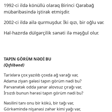
1992-ci ildə könüllü olaraq Birinci Qarabağ
mübaribəsində iştirak etmişdir.
2002-ci ildə ailə qurmuşdur. İki qızı, bir oğlu var.
Hal-hazırda dülgərçilik sənəti ilə məşğul olur.
TAPIN GÖRÜM NƏDİ BU
(Qıfılbənd)
Tarixlərə çox yazılıb çoxda ağ varağı var,
Adama ziyan gələsi tapın görüm nədi bu?
Pərvanətək odda yanar alovsuz çırağı var,
İrsızdı bunun hərəsi tapın görüm nədi bu?
Nəsilini tanı onu bir kökü, bir tağı var,
Görkəmində nişanəsi zəhər kimi yağı var,