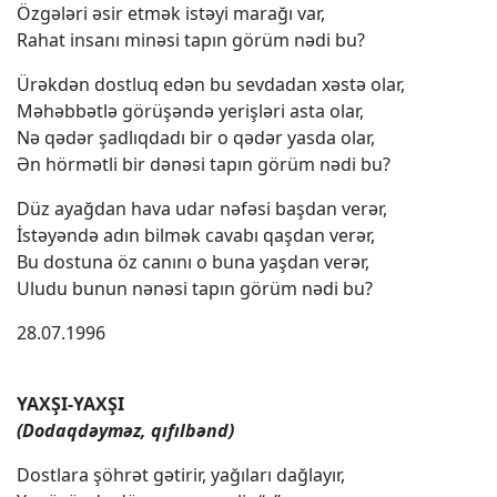
Özgələri əsir etmək istəyi marağı var,
Rahat insanı minəsi tapın görüm nədi bu?
Ürəkdən dostluq edən bu sevdadan xəstə olar,
Məhəbbətlə görüşəndə yerişləri asta olar,
Nə qədər şadlıqdadı bir o qədər yasda olar,
Ən hörmətli bir dənəsi tapın görüm nədi bu?
Düz ayağdan hava udar nəfəsi başdan verər,
İstəyəndə adın bilmək cavabı qaşdan verər,
Bu dostuna öz canını o buna yaşdan verər,
Uludu bunun nənəsi tapın görüm nədi bu?
28.07.1996
YAXŞI-YAXŞI
(Dodaqdəyməz, qıfılbənd)
Dostlara şöhrət gətirir, yağıları dağlayır,