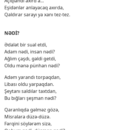
Açıqlandı axırd a...
Eşidənlər anlayacaq axırda,
Qaldırar sarayı ya xanı tez-tez.
NƏDİ?
Ədalət bir sual etdi,
Adam nədi, insan nədi?
Ağlım çaşdı, gəldi getdi,
Oldu mənə pünhan nədi?
Adəm yarandı torpaqdan,
Libası oldu yarpaqdan.
Şeytanı saldılar taxtdan,
Bu bığları şeşman nədi?
Qaranlıqda gəlməz gözə,
Misralara düzə-düzə.
Fərqini söylərəm sizə,