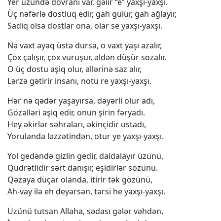
Yer üzündə dövranı var, gəlir “e” yaxşı-yaxşı.
Üç nəfərlə dostluq edir, gah gülür, gah ağlayır,
Sadiq olsa dostlar ona, olar se yaxşı-yaxşı.
Nə vaxt ayaq üstə dursa, o vaxt yaşı azalır,
Çox çalışır, çox vuruşur, əldən düşür sozalır.
O üç dostu aşiq olur, əllərinə saz alır,
Lərzə gətirir insanı, notu re yaxşı-yaxşı.
Hər nə qədər yaşayırsa, dəyərli olur adı,
Gözəlləri aşiq edir, onun şirin fəryadı.
Hey əkirlər səhraları, əkinçidir ustadı,
Yorulanda ləzzətindən, otur ye yaxşı-yaxşı.
Yol gedəndə gizlin gedir, daldalayır üzünü,
Qüdrətlidir sərt danışır, eşidirlər sözünü.
Qəzaya düçar olanda, itirir tək gözünü,
Ah-vay ilə eh deyərsən, tərsi he yaxşı-yaxşı.
Üzünü tutsan Allaha, sədası gələr vəhdən,