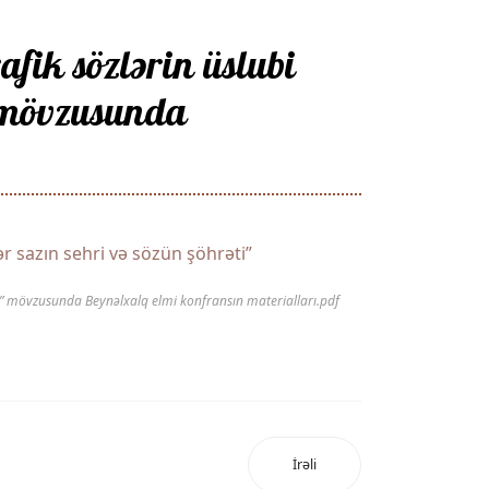
fik sözlərin üslubi
” mövzusunda
r sazın sehri və sözün şöhrəti”
əti” mövzusunda Beynəlxalq elmi konfransın materialları.pdf
İrəli