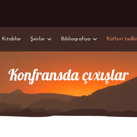
Kitablar
Şeirlər
Biblioqrafiya
Kütləvi tədbi
Konfransda çıxışlar