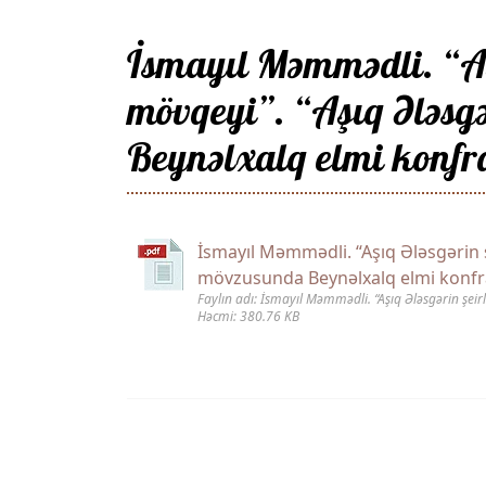
İsmayıl Məmmədli. “Aşı
mövqeyi”. “Aşıq Ələsgə
Beynəlxalq elmi konfr
İsmayıl Məmmədli. “Aşıq Ələsgərin ş
mövzusunda Beynəlxalq elmi konfra
Faylın adı: İsmayıl Məmmədli. “Aşıq Ələsgərin şeir
Həcmi: 380.76 KB