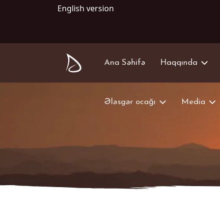
English version
Ana Səhifə
Haqqında
Ələsgər ocağı
Media