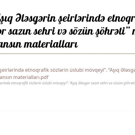
q Ələsgərin şeirlərində etnoqra
r sazın sehri və sözün şöhrəti
ansın materialları
eirlərində etnoqrafik sözlərin üslubi mövqeyi”. “Aşıq Ələsgə
nsın materialları.pdf
lərində etnoqrafik sözlərin üslubi mövqeyi”. “Aşıq Ələsgər sazın sehri və sözün şöhr