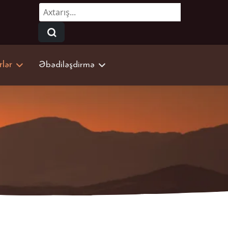
Axtarmaq...
rlər
Əbədiləşdirmə