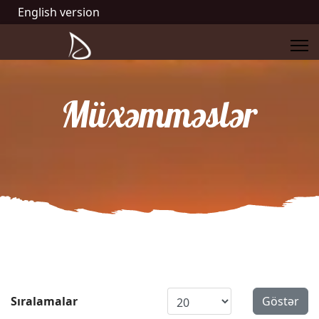
English version
Müxəmməslər
Göstər:
Sıralamalar
Göstər