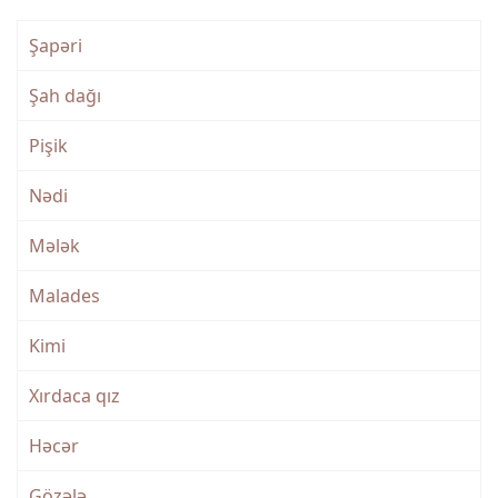
Şapəri
Şah dağı
Pişik
Nədi
Mələk
Malades
Kimi
Xırdaca qız
Həcər
Gözələ